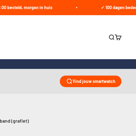
steld, morgen in huis
✓ 100 dagen bedenktijd
Zoeken ope
Winkelwa
Vind jouw smartwatch
band (grafiet)