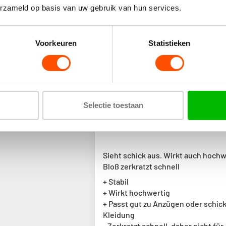
erzameld op basis van uw gebruik van hun services.
S
Voorkeuren
Statistieken
Sort by
Selectie toestaan
20/
Lukas Schneeweis
Sieht schick aus. Wirkt auch hochw
Bloß zerkratzt schnell
+ Stabil
+ Wirkt hochwertig
+ Passt gut zu Anzügen oder schic
Kleidung
- Zerkratzt schnell, daher nicht für