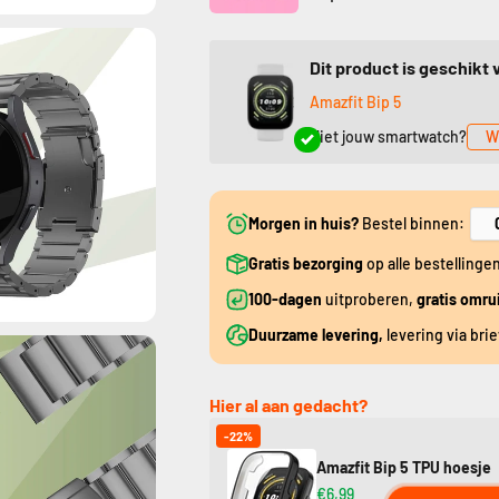
Dit product is geschikt 
Amazfit Bip 5
Niet jouw smartwatch?
W
Morgen in huis?
Bestel binnen:
Gratis bezorging
op alle bestellinge
100-dagen
uitproberen,
gratis omru
Duurzame levering,
levering via bri
Hier al aan gedacht?
-22%
Amazfit Bip 5 TPU hoesje
€6,99