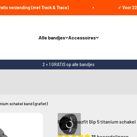
verzending (met Track & Trace)
✓ Voor 22:00 be
Alle bandjes
Accessoires
2 + 1 GRATIS op alle bandjes
anium schakel band (grafiet)
Bandz Amazfit Bip 5 titanium schakel 
35 beoordelingen