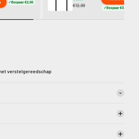
n
Bespaar €2,00
€12,99
Bespaar €3,00
 met verstelgereedschap