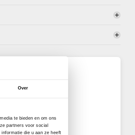
antbeoordelingen
5.00 van de 5
eerd op 35 beoordelingen
Over
35
0
0
 media te bieden en om ons
0
ze partners voor social
0
nformatie die u aan ze heeft