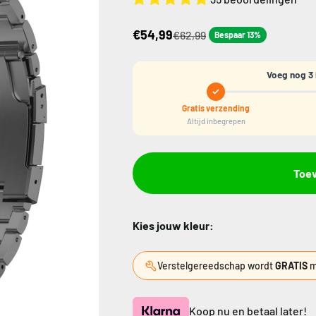
€54,99
€62,99
Bespaar 13%
Voeg nog 3 
Gratis verzending
Altijd inbegrepen
Toe
Kies jouw kleur:
Verstelgereedschap wordt
GRATIS
m
Koop nu en betaal later!