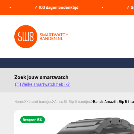
Naar inhoud
✓ 100 dagen bedenktijd
✓ Gratis 
smartwatchbanden.nl
Zoek jouw smartwatch
Welke smartwatch heb ik?
Home
Xiaomi bandjes
Amazfit Bip 5 bandjes
Bandz Amazfit Bip 5 tit
Bespaar 13%