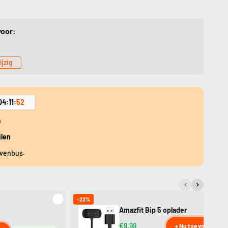
voor:
ijzig
04
:
11
:
52
n
ilen
evenbus.
-23%
Amazfit Bip 5 oplader
€9,99
+ Nu toevoegen