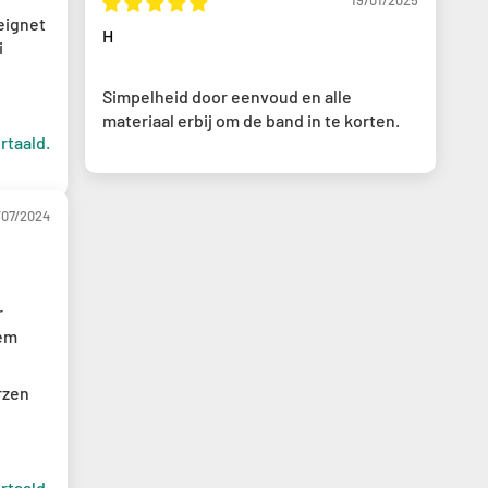
19/01/2025
eignet
H
i
Simpelheid door eenvoud en alle
materiaal erbij om de band in te korten.
rtaald.
/07/2024
r
dem
rzen
rtaald.