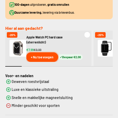
100-dagen
uitproberen,
gratis omruilen
Duurzame levering,
levering via brievenbus.
Hier al aan gedacht?
-20%
-20%
Apple Watch PC hard case
Ap
(sterrenlicht)
€7
€7,99
€9,99
+ Nu toevoegen
Bespaar €2,00
Voor- en nadelen
Geweven roestvrijstaal
Luxe en klassieke uitstraling
Snelle en makkelijke magneetsluiting
Minder geschikt voor sporten