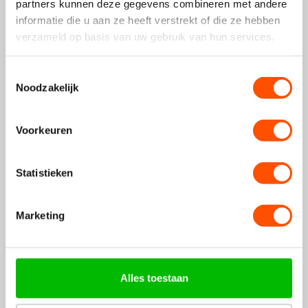
partners kunnen deze gegevens combineren met andere
informatie die u aan ze heeft verstrekt of die ze hebben
Bandz Apple Watch Milanese band 'Mecha' (zwart)
verzameld op basis van uw gebruik van hun services.
€32,99
€39,99
Wij betalen de verzending
Toestemmingsselectie
Noodzakelijk
Bespaar 20%
Voorkeuren
Statistieken
Apple Watch PC hard case (sterrenlicht)
Marketing
€7,99
€9,99
Wij betalen de verzending
Alles toestaan
€40,98
€49,98