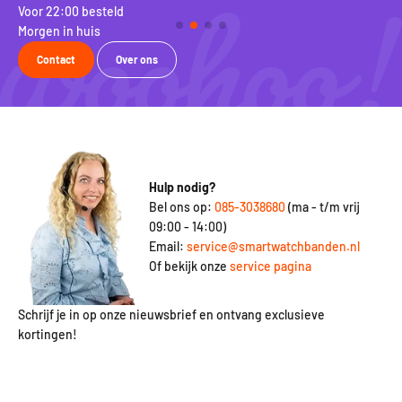
Voor 22:00 besteld
100
Morgen in huis
Rui
Contact
Over ons
Hulp nodig?
Bel ons op:
085-3038680
(ma - t/m vrij
09:00 - 14:00)
Email:
service@smartwatchbanden.nl
Of bekijk onze
service pagina
Schrijf je in op onze nieuwsbrief en ontvang exclusieve
kortingen!