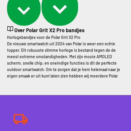
Over Polar Grit X2 Pro bandjes
Horlogebandjes voor de Polar Grit X2 Pro
De nieuwe smartwatch uit 2024 van Polar is weer een echte
topper. Dit robuuste slimme horloge is bestand tegen de de
meest extreme omstandigheden. Met zijn mooie AMOLED
scherm, snelle chip, en oneindige functies is dit de perfecte
outdoor smartwatch. Om te zorgen dat je hem helemaal naar je
eigen smaak er uit kunt laten zien hebben wij meerdere Polar
Grit X2 Pro bandjes ingekocht. Deze polsbandjes hebben een
breedte van 22mm en zijn eenvoudig te vervangen aan de hand
van de pinnetjes. Kijk snel verder welke er bij jou past!
Bandjes voor buiten
Omdat dit een uitstekende outdoor smartwatch is, is het
belangrijk een bandje te hebben die hiervoor geschikt is. In ons
assortiment vind je verschillende goede kanshebbers. Je kunt
bijvoorbeeld kiezen voor een horlogeband gemaakt van