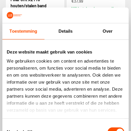
€37,99
houten/stalen band
Wij betalen de verzending
(zwart)
€45,99
€51,99
Wij betalen de verzending
Toestemming
Details
Over
Deze website maakt gebruik van cookies
We gebruiken cookies om content en advertenties te
personaliseren, om functies voor social media te bieden
en om ons websiteverkeer te analyseren. Ook delen we
informatie over uw gebruik van onze site met onze
partners voor social media, adverteren en analyse. Deze
partners kunnen deze gegevens combineren met andere
Polar Grit X2 Pro mecha
Bandz Polar Grit X2 Pro
informatie die u aan ze heeft verstrekt of die ze hebben
sport band (groen/zwart)
lederen band 'Deluxe'
verzameld op basis van uw gebruik van hun services.
(zwart)
€13,99
€32,99
Wij betalen de verzending
Toestemmingsselectie
Wij betalen de verzending