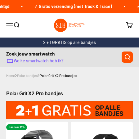
Naar inhoud
tijd
✓ Gratis verzending (met Track & Trace)
✓ 
smartwatchbanden.nl
Navigatiemenu openen
Zoeken openen
Winke
2 + 1 GRATIS op alle bandjes
Zoek jouw smartwatch
Welke smartwatch heb ik?
Home
Polar bandjes
Polar Grit X2 Pro bandjes
Polar Grit X2 Pro bandjes
Bespaar 13%