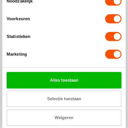
Noodzakelijk
Voorkeuren
Statistieken
Marketing
Bandz Polar Grit X2 Pro
Polar Grit X2 Pro twill sport
nylon loop band (zwart)
band (zwart/rood)
Alles toestaan
€16,99
€13,99
Wij betalen de verzending
Wij betalen de verzending
Selectie toestaan
Weigeren