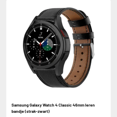
Samsung Galaxy Watch 4 Classic 46mm leren
bandje (strak-zwart)