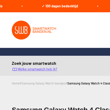
Naar inhoud
✓ 100 dagen bedenktijd
✓
smartwatchbanden.nl
Zoek jouw smartwatch
Welke smartwatch heb ik?
Home
Samsung Galaxy Watch bandjes
Samsung Galaxy Watch 4 Clas
Samsung Galaxy Watch 4 Clas