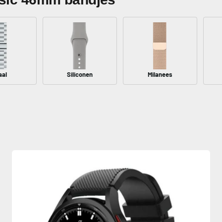
aal
Siliconen
Milanees