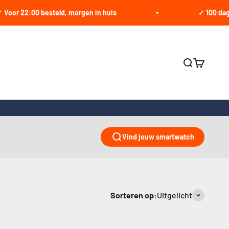
 22:00 besteld, morgen in huis
✓ 100 dagen be
Zoeken ope
Winkelwa
Vind jouw smartwatch
Sorteren op:
Uitgelicht