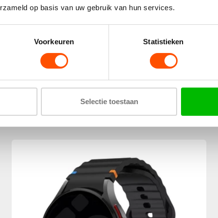
erzameld op basis van uw gebruik van hun services.
Voorkeuren
Statistieken
Samsung Galaxy Watch 4 Classic 46mm titanium
bandje (grafiet) - Copy
€49,99
Wij betalen de verzending
Selectie toestaan