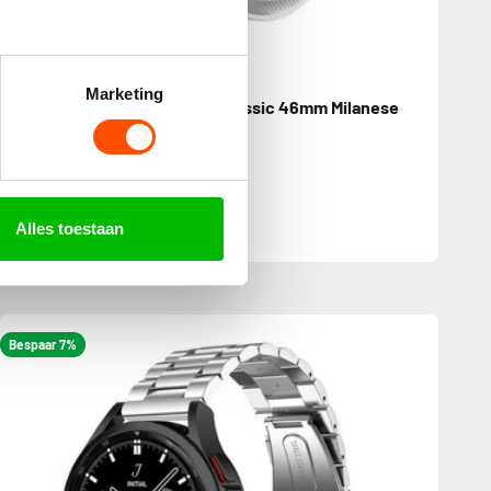
Marketing
Samsung Galaxy Watch 4 Classic 46mm Milanese
band (zilver)
€18,99
€26,99
Wij betalen de verzending
Alles toestaan
Bespaar 7%