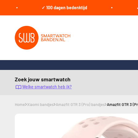
Naar inhoud
✓ 100 dagen bedenktijd
✓ Grati
smartwatchbanden.nl
Zoek jouw smartwatch
Welke smartwatch heb ik?
Home
Xiaomi bandjes
Amazfit GTR 3 (Pro) bandjes
Amazfit GTR 3 (Pr