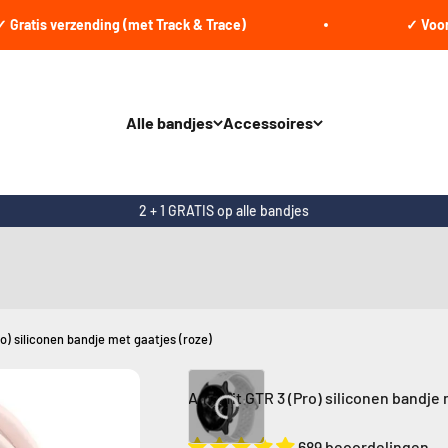
s verzending (met Track & Trace)
✓ Voor 22:00
Alle bandjes
Accessoires
2 + 1 GRATIS op alle bandjes
o) siliconen bandje met gaatjes (roze)
Amazfit GTR 3 (Pro) siliconen bandje 
689 beoordelingen