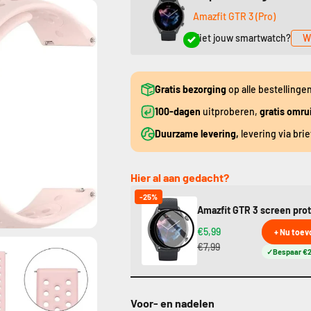
Amazfit GTR 3 (Pro)
Niet jouw smartwatch?
W
Gratis bezorging
op alle bestellinge
100-dagen
uitproberen,
gratis omru
Duurzame levering,
levering via bri
Hier al aan gedacht?
-25%
Amazfit GTR 3 screen pro
€5,99
+ Nu toe
€7,99
Bespaar €2
Voor- en nadelen