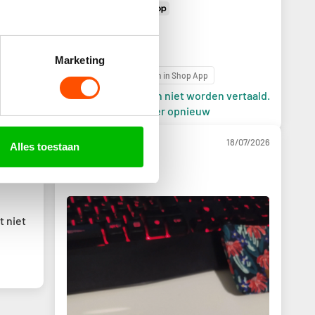
cinthia
Good quality
Marketing
Beoordeling geschreven in Shop App
Beoordeling kon niet worden vertaald.
rtaald.
Probeer het later opnieuw
18/07/2026
Alles toestaan
/07/2026
Anthony P.
t niet