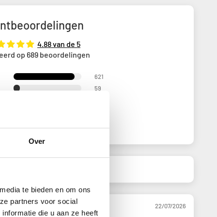
antbeoordelingen
4.88 van de 5
eerd op 689 beoordelingen
621
59
7
1
1
Over
 media te bieden en om ons
ze partners voor social
08/2026
22/07/2026
nformatie die u aan ze heeft