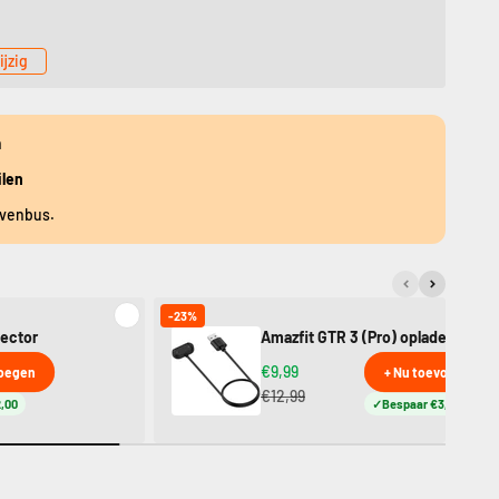
ijzig
n
ilen
evenbus.
-23%
tector
Amazfit GTR 3 (Pro) oplader
€9,99
voegen
+ Nu toevoegen
€12,99
,00
Bespaar €3,00