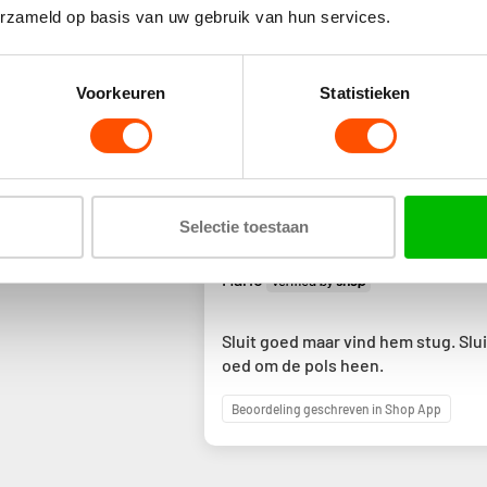
René
erzameld op basis van uw gebruik van hun services.
Schnelle Lieferung***** passt wie
Voorkeuren
Statistieken
beschrieben**** gern wieder *****
Beoordeling geschreven in Shop App
Beoordeling kon niet worden ve
Probeer het later opnieuw
Selectie toestaan
05
Mario
Sluit goed maar vind hem stug. Slui
oed om de pols heen.
Beoordeling geschreven in Shop App