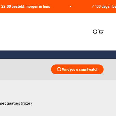
 besteld, morgen in huis
✓ 100 dagen bedenkti
Zoeken ope
Winkelwa
Vind jouw smartwatch
met gaatjes (roze)