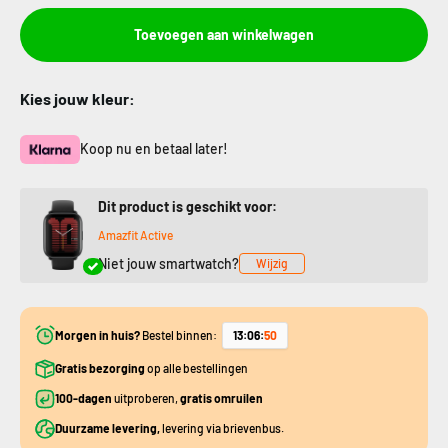
Toevoegen aan winkelwagen
Kies jouw kleur:
Koop nu en betaal later!
Dit product is geschikt voor:
Amazfit Active
Niet jouw smartwatch?
Wijzig
Morgen in huis?
Bestel binnen:
13
:
06
:
50
Gratis bezorging
op alle bestellingen
100-dagen
uitproberen,
gratis omruilen
Duurzame levering,
levering via brievenbus.