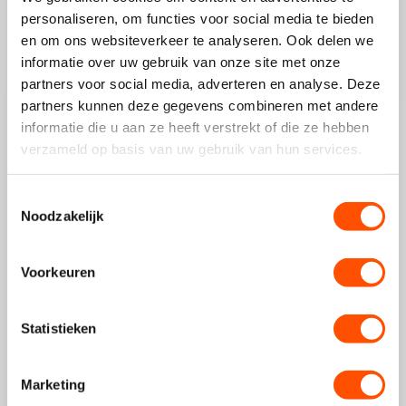
personaliseren, om functies voor social media te bieden
Bin sehr zufrieden!!!
en om ons websiteverkeer te analyseren. Ook delen we
informatie over uw gebruik van onze site met onze
Beoordeling kon niet worden vertaald. Probeer het later
opnieuw
partners voor social media, adverteren en analyse. Deze
partners kunnen deze gegevens combineren met andere
informatie die u aan ze heeft verstrekt of die ze hebben
1
2
3
verzameld op basis van uw gebruik van hun services.
Toestemmingsselectie
Noodzakelijk
Meest populaire keuze
Voorkeuren
Statistieken
Marketing