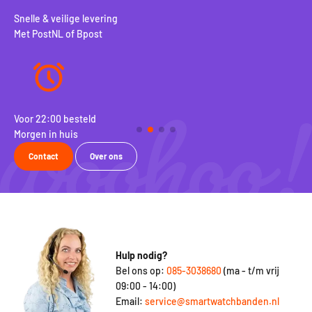
Snelle & veilige levering
Met PostNL of Bpost
Voor 22:00 besteld
100
Morgen in huis
Rui
Contact
Over ons
Hulp nodig?
Bel ons op:
085-3038680
(ma - t/m vrij
09:00 - 14:00)
Email:
service@smartwatchbanden.nl