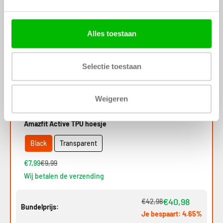
Amazfit Active Stitched leren band (bruin)
€32,99
Wij betalen de verzending
Alles toestaan
Bespaar 20%
Selectie toestaan
Weigeren
Amazfit Active TPU hoesje
Black
Transparent
€7,99
€9,99
Wij betalen de verzending
€40,98
€42,98
Bundelprijs:
Je bespaart: 4.65%