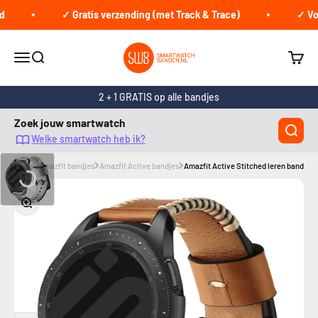
Naar inhoud
✓ Gratis verzending (met Track & Trace)
✓ Voor
smartwatchbanden.nl
Navigatiemenu openen
Zoeken openen
Winke
2 + 1 GRATIS op alle bandjes
Zoek jouw smartwatch
Welke smartwatch heb ik?
Home
Amazfit bandjes
Amazfit Active bandjes
Amazfit Active Stitched leren band (bru
In-/uitzoomen