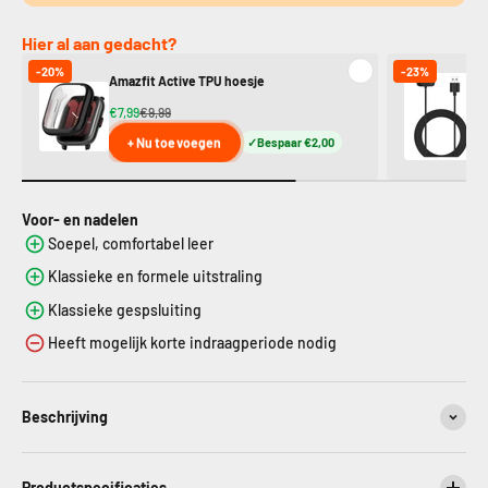
Hier al aan gedacht?
-20%
-23%
Amazfit Active TPU hoesje
Am
€7,99
€9,99
€9
+ Nu toevoegen
Bespaar €2,00
Voor- en nadelen
Soepel, comfortabel leer
Klassieke en formele uitstraling
Klassieke gespsluiting
Heeft mogelijk korte indraagperiode nodig
Beschrijving
Productspecificaties