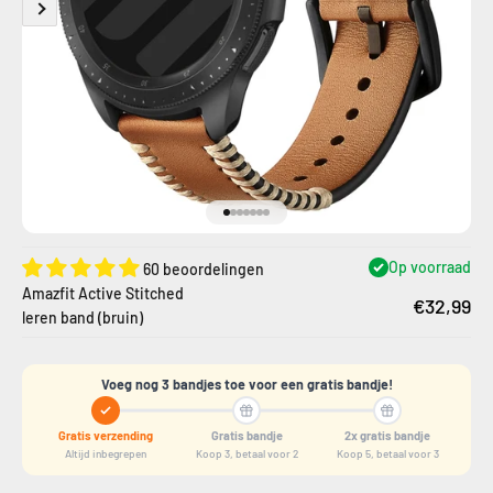
Naar artikel 1
Naar artikel 2
Naar artikel 3
Naar artikel 4
Naar artikel 5
Naar artikel 6
Naar artikel 7
Op voorraad
60 beoordelingen
Amazfit Active Stitched
€32,99
leren band (bruin)
Voeg nog 3 bandjes toe voor een gratis bandje!
Gratis verzending
Gratis bandje
2x gratis bandje
Altijd inbegrepen
Koop 3, betaal voor 2
Koop 5, betaal voor 3