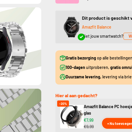
Dit product is geschikt 
Amazfit Balance
Niet jouw smartwatch?
W
Gratis bezorging
op alle bestellinge
100-dagen
uitproberen,
gratis omru
Duurzame levering,
levering via bri
Hier al aan gedacht?
-20%
Amazfit Balance PC hoesj
glas
€7,99
+ Nu toevoege
€9,99