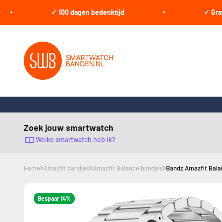
Naar inhoud
✓ 100 dagen bedenktijd
✓ Gratis ve
smartwatchbanden.nl
Zoek jouw smartwatch
Welke smartwatch heb ik?
Home
Amazfit bandjes
Amazfit Balance bandjes
Bandz Amazfit Balanc
Bespaar 14%