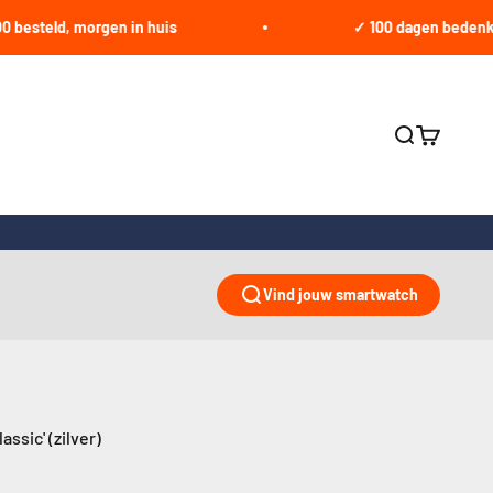
teld, morgen in huis
✓ 100 dagen bedenktijd
Zoeken ope
Winkelwa
Vind jouw smartwatch
ssic' (zilver)