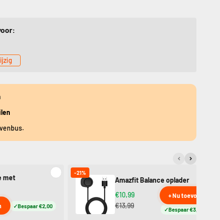
voor:
ijzig
n
ilen
evenbus.
-21%
e met
Amazfit Balance oplader
€10,99
+ Nu toevoegen
€13,99
n
Bespaar €2,00
Bespaar €3,00