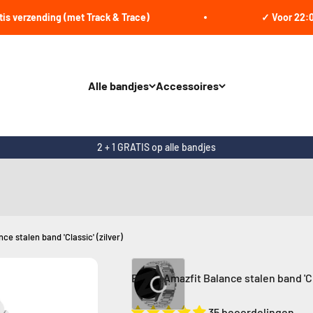
rzending (met Track & Trace)
✓ Voor 22:00 bes
Alle bandjes
Accessoires
2 + 1 GRATIS op alle bandjes
e stalen band 'Classic' (zilver)
Bandz Amazfit Balance stalen band 'Cla
35 beoordelingen