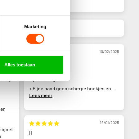
Marketing
02/2025
10/02/2025
Huub
Alles toestaan
ertig.
Fijne horlogeband
+ Fijne band geen scherpe hoekjes en...
Lees meer
ker
19/01/2025
eignet
H
i