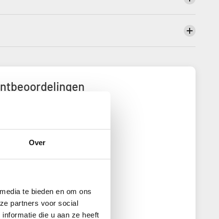
antbeoordelingen
5.00 van de 5
eerd op 35 beoordelingen
35
Over
0
0
0
0
 media te bieden en om ons
ze partners voor social
chrijf een beoordeling
nformatie die u aan ze heeft