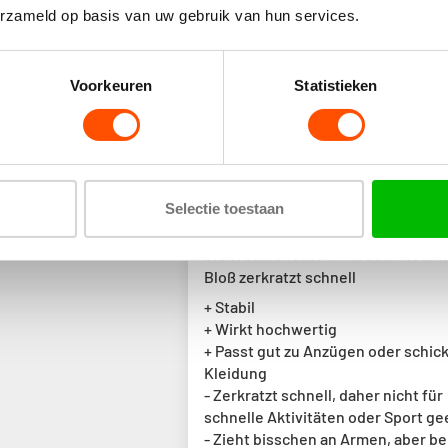
erzameld op basis van uw gebruik van hun services.
Voorkeuren
Statistieken
Sort by
20/
Lukas Schneeweis
Selectie toestaan
Sieht schick aus. Wirkt auch hochw
Bloß zerkratzt schnell
+ Stabil
+ Wirkt hochwertig
+ Passt gut zu Anzügen oder schic
Kleidung
- Zerkratzt schnell, daher nicht für
schnelle Aktivitäten oder Sport ge
- Zieht bisschen an Armen, aber be