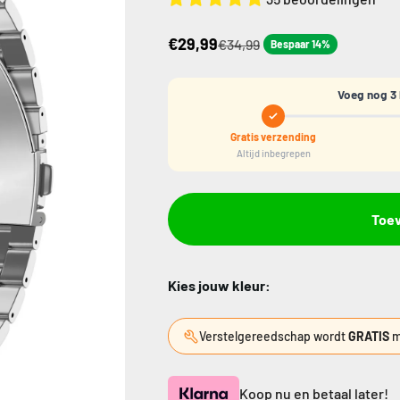
€29,99
€34,99
Bespaar 14%
Voeg nog 3 
Gratis verzending
Altijd inbegrepen
Toe
Kies jouw kleur:
Verstelgereedschap wordt
GRATIS
m
Koop nu en betaal later!