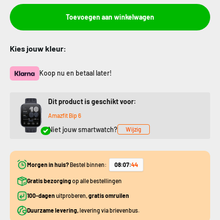
Toevoegen aan winkelwagen
Kies jouw kleur:
Koop nu en betaal later!
Dit product is geschikt voor:
Amazfit Bip 6
Niet jouw smartwatch?
Wijzig
Morgen in huis?
Bestel binnen:
08
:
07
:
43
Gratis bezorging
op alle bestellingen
100-dagen
uitproberen,
gratis omruilen
Duurzame levering,
levering via brievenbus.