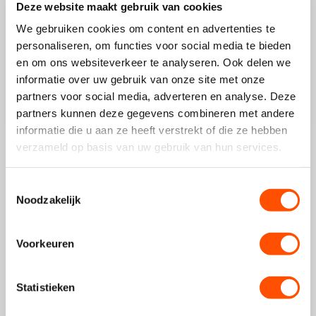
Deze website maakt gebruik van cookies
07/07/2025
We gebruiken cookies om content en advertenties te
Tessa
personaliseren, om functies voor social media te bieden
en om ons websiteverkeer te analyseren. Ook delen we
Fijn bandje, mooie kleur, maakt van mijn simpele Mi Band
informatie over uw gebruik van onze site met onze
een veel stijlvoller horloge. Bandjes zitten goed vast aan...
partners voor social media, adverteren en analyse. Deze
Lees meer
partners kunnen deze gegevens combineren met andere
informatie die u aan ze heeft verstrekt of die ze hebben
verzameld op basis van uw gebruik van hun services.
1
2
3
Toestemmingsselectie
Noodzakelijk
Voorkeuren
Meest populaire keuze
Statistieken