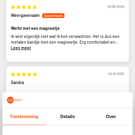
15/05/2026
Weergavenaam
Werkt met een magneetje
Ik wist eigenlijk niet wat ik kon verwachten. Het is dus een
metalen bandje met een magneetje. Erg comfortabel en...
Lees meer
10/12/2025
Sandra
Heel goed geholpen
Heel mooi bandje! Blijft goed zitten en zacht voor je huid.
Eerst had ik de verkeerde ontvangen, maar ik werd echt...
Lees meer
Toestemming
Details
Over