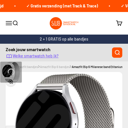
Naar inhoud
✓ Gratis verzending (met Track & Trace)
✓ Voo
smartwatchbanden.nl
Navigatiemenu openen
Zoeken openen
Winke
2 + 1 GRATIS op alle bandjes
Zoek jouw smartwatch
Welke smartwatch heb ik?
Home
Amazfit bandjes
Amazfit Bip 6 bandjes
Amazfit Bip 6 Milanese band (titanium)
In-/uitzoomen