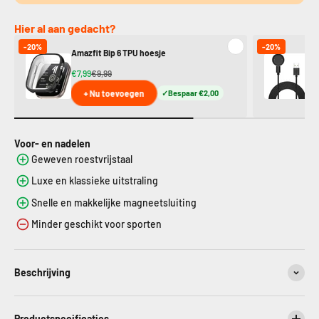
Hier al aan gedacht?
-20%
-20%
Amazfit Bip 6 TPU hoesje
Am
€7,99
€9,99
€1
+ Nu toevoegen
Bespaar €2,00
Voor- en nadelen
Geweven roestvrijstaal
Luxe en klassieke uitstraling
Snelle en makkelijke magneetsluiting
Minder geschikt voor sporten
Beschrijving
Productspecificaties