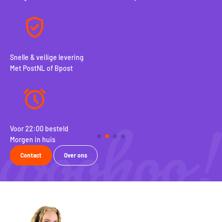
Snelle & veilige levering
Met PostNL of Bpost
Voor 22:00 besteld
100
Morgen in huis
Rui
Contact
Over ons