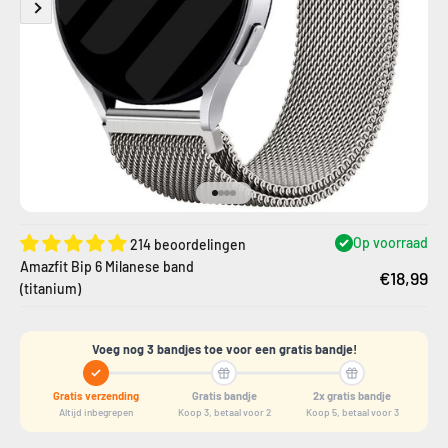
Naar artikel 1
Naar artikel 2
Naar artikel 3
Naar artikel 4
Op voorraad
214 beoordelingen
Amazfit Bip 6 Milanese band
€18,99
(titanium)
Voeg nog 3 bandjes toe voor een gratis bandje!
Gratis verzending
Gratis bandje
2x gratis bandje
Altijd inbegrepen
Koop 3, betaal voor 2
Koop 5, betaal voor 3