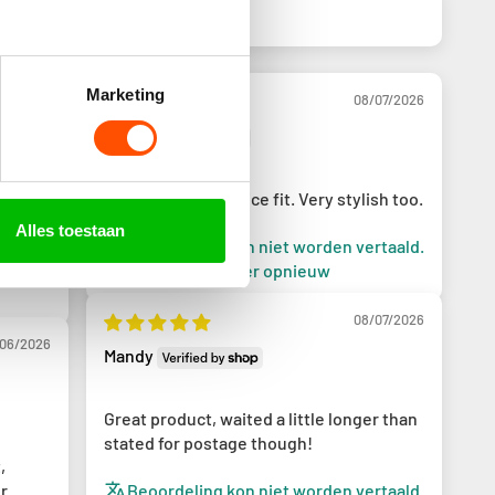
Marketing
08/2026
08/07/2026
Liam
en
Good quality and nice fit. Very stylish too.
Alles toestaan
Beoordeling kon niet worden vertaald.
rtaald.
Probeer het later opnieuw
08/07/2026
/06/2026
Mandy
Great product, waited a little longer than
stated for postage though!
,
Beoordeling kon niet worden vertaald.
r