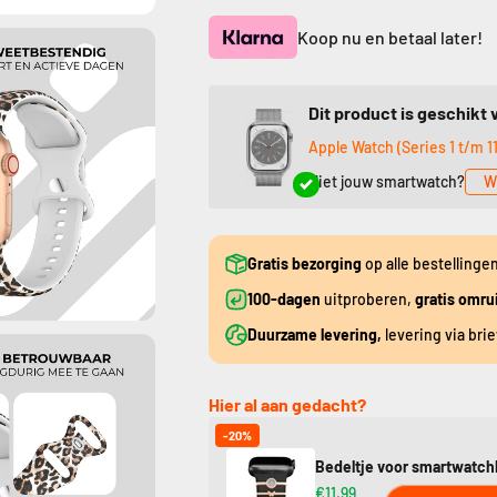
Koop nu en betaal later!
Dit product is geschikt 
Apple Watch (Series 1 t/m 11 
Niet jouw smartwatch?
W
Gratis bezorging
op alle bestellinge
100-dagen
uitproberen,
gratis omru
Duurzame levering,
levering via bri
Hier al aan gedacht?
-20%
Bedeltje voor smartwatch
€11,99