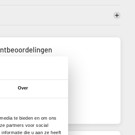
antbeoordelingen
4.86 van de 5
eerd op 488 beoordelingen
443
Over
31
7
3
4
 media te bieden en om ons
ze partners voor social
nformatie die u aan ze heeft