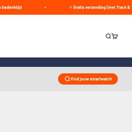
ktijd
✓ Gratis verzending (met Track & Trace)
Zoeken ope
Winkelwa
Vind jouw smartwatch