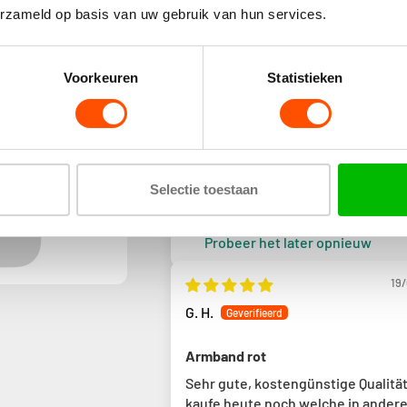
erzameld op basis van uw gebruik van hun services.
Sort by
Voorkeuren
Statistieken
04/
Reimar
Helemaal blij mee, lekker sportief 
makkelijk.
Selectie toestaan
Beoordeling kon niet worden ve
Probeer het later opnieuw
19
G. H.
Armband rot
Sehr gute, kostengünstige Qualität
kaufe heute noch welche in andere