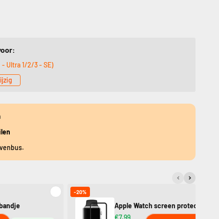
voor:
- Ultra 1/2/3 - SE)
ijzig
n
ilen
evenbus.
-20%
bandje
Apple Watch screen protector
€7,99