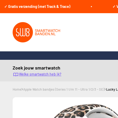
Naar inhoud
atis verzending (met Track & Trace)
✓ Voor 22
smartwatchbanden.nl
Zoek jouw smartwatch
Welke smartwatch heb ik?
Home
Apple Watch bandjes (Series 1 t/m 11 - Ultra 1/2/3 - SE)
Lucky L