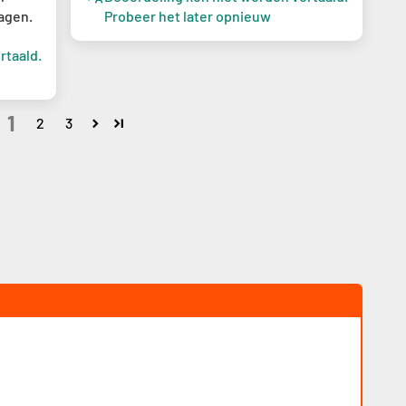
Probeer het later opnieuw
agen.
rtaald.
1
2
3